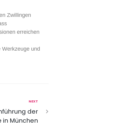
len Zwillingen
ass
sionen erreichen
le Werkzeuge und
NEXT
hführung der
e in München