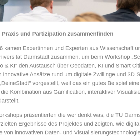
 Praxis und Partizipation zusammenfinden
6 kamen Expertinnen und Experten aus Wissenschaft un
niversität Darmstadt zusammen, um beim Workshop „S
 & KI“ den Austausch über Geodaten, KI und Smart Citie
n innovative Ansätze rund um digitale Zwillinge und 3D-
DeineStadt“ vorgestellt, weil das ein gutes Beispiel eine
 die Kombination aus Gamification, interaktiver Visualis
rstellt.
kshops präsentierten die wer denkt was, die TU Darms
rzielten Ergebnisse des Projektes und zeigten, wie digita
e von innovativen Daten- und Visualisierungstechnologien