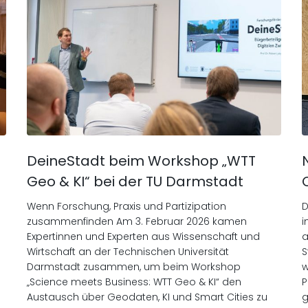
DeineStadt beim Workshop „WTT
Geo & KI“ bei der TU Darmstadt
Wenn Forschung, Praxis und Partizipation
D
m
zusammenfinden Am 3. Februar 2026 kamen
i
Expertinnen und Experten aus Wissenschaft und
a
Wirtschaft an der Technischen Universität
S
Darmstadt zusammen, um beim Workshop
w
„Science meets Business: WTT Geo & KI“ den
P
Austausch über Geodaten, KI und Smart Cities zu
g