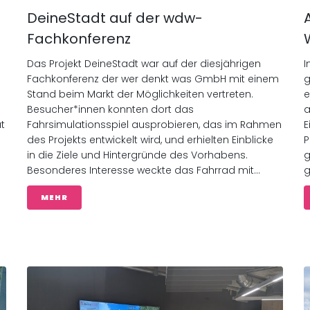
DeineStadt auf der wdw-
Fachkonferenz
Das Projekt DeineStadt war auf der diesjährigen
I
Fachkonferenz der wer denkt was GmbH mit einem
g
Stand beim Markt der Möglichkeiten vertreten.
e
Besucher*innen konnten dort das
a
t
Fahrsimulationsspiel ausprobieren, das im Rahmen
E
des Projekts entwickelt wird, und erhielten Einblicke
P
in die Ziele und Hintergründe des Vorhabens.
g
Besonderes Interesse weckte das Fahrrad mit...
g
MEHR