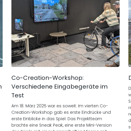
Co-Creation-Workshop:
m
Verschiedene Eingabegeräte im
D
Test
w
S
Am 18. März 2025 war es soweit: Im vierten Co-
r
Creation-Workshop gab es erste Eindrücke und
r
erste Einblicke in das Spiel. Das Projektteam
d
brachte eine Sneak Peak, eine erste Mini-Version
s